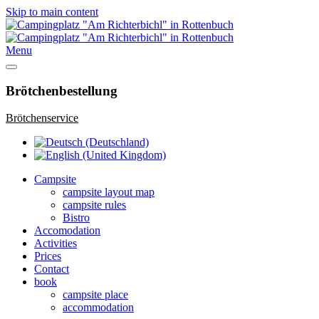
Skip to main content
Menu
Brötchenbestellung
Brötchenservice
Campsite
campsite layout map
campsite rules
Bistro
Accomodation
Activities
Prices
Contact
book
campsite place
accommodation