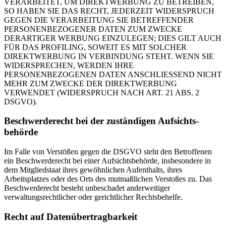
VERARBEITET, UM DIREKTWERBUNG ZU BETREIBEN,
SO HABEN SIE DAS RECHT, JEDERZEIT WIDERSPRUCH
GEGEN DIE VERARBEITUNG SIE BETREFFENDER
PERSONENBEZOGENER DATEN ZUM ZWECKE
DERARTIGER WERBUNG EINZULEGEN; DIES GILT AUCH
FÜR DAS PROFILING, SOWEIT ES MIT SOLCHER
DIREKTWERBUNG IN VERBINDUNG STEHT. WENN SIE
WIDERSPRECHEN, WERDEN IHRE
PERSONENBEZOGENEN DATEN ANSCHLIESSEND NICHT
MEHR ZUM ZWECKE DER DIREKTWERBUNG
VERWENDET (WIDERSPRUCH NACH ART. 21 ABS. 2
DSGVO).
Beschwerde­recht bei der zuständigen Aufsichts­
behörde
Im Falle von Verstößen gegen die DSGVO steht den Betroffenen
ein Beschwerderecht bei einer Aufsichtsbehörde, insbesondere in
dem Mitgliedstaat ihres gewöhnlichen Aufenthalts, ihres
Arbeitsplatzes oder des Orts des mutmaßlichen Verstoßes zu. Das
Beschwerderecht besteht unbeschadet anderweitiger
verwaltungsrechtlicher oder gerichtlicher Rechtsbehelfe.
Recht auf Daten­übertrag­barkeit