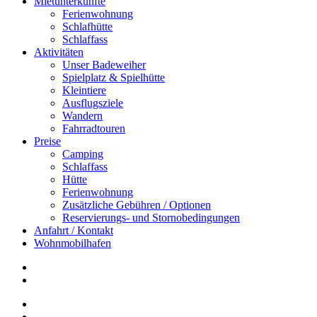
Mietunterkünfte
Ferienwohnung
Schlafhütte
Schlaffass
Aktivitäten
Unser Badeweiher
Spielplatz & Spielhütte
Kleintiere
Ausflugsziele
Wandern
Fahrradtouren
Preise
Camping
Schlaffass
Hütte
Ferienwohnung
Zusätzliche Gebühren / Optionen
Reservierungs- und Stornobedingungen
Anfahrt / Kontakt
Wohnmobilhafen