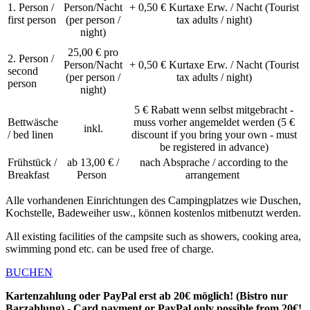
1. Person /
Person/Nacht
+ 0,50 € Kurtaxe Erw. / Nacht (Tourist
first person
(per person /
tax adults / night)
night)
25,00 € pro
2. Person /
Person/Nacht
+ 0,50 € Kurtaxe Erw. / Nacht (Tourist
second
(per person /
tax adults / night)
person
night)
5 € Rabatt wenn selbst mitgebracht -
Bettwäsche
muss vorher angemeldet werden (5 €
inkl.
/ bed linen
discount if you bring your own - must
be registered in advance)
Frühstück /
ab 13,00 € /
nach Absprache / according to the
Breakfast
Person
arrangement
Alle vorhandenen Einrichtungen des Campingplatzes wie Duschen,
Kochstelle, Badeweiher usw., können kostenlos mitbenutzt werden.
All existing facilities of the campsite such as showers, cooking area,
swimming pond etc. can be used free of charge.
BUCHEN
Kartenzahlung oder PayPal erst ab 20€ möglich! (Bistro nur
Barzahlung) - Card payment or PayPal only possible from 20€!