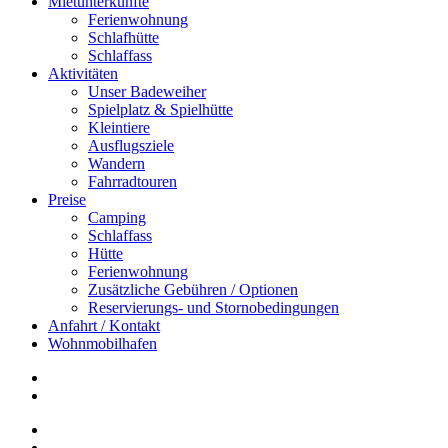
Mietunterkünfte
Ferienwohnung
Schlafhütte
Schlaffass
Aktivitäten
Unser Badeweiher
Spielplatz & Spielhütte
Kleintiere
Ausflugsziele
Wandern
Fahrradtouren
Preise
Camping
Schlaffass
Hütte
Ferienwohnung
Zusätzliche Gebühren / Optionen
Reservierungs- und Stornobedingungen
Anfahrt / Kontakt
Wohnmobilhafen