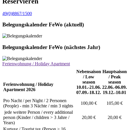
Reservieren
49(0)8867/1500
Belegungskalender FeWo (aktuell)
Belegungskalender FeWo (nächstes Jahr)
Ferienwohnung / Holiday Apartment
Nebensaison
Hauptsaison
/ Low
/ Peak
season
season
Ferienwohnung / Holiday
10.01.-21.06.
22.06.-06.09.
Apartment 2026
07.09.-18.12.
19.12.-10.01
Pro Nacht / per Night / 2 Personen
100,00 €
105,00 €
(People) - min 3 Nächte / min 3 nights
jede weitere Person / every additional
person (Kinder / children > 3 Jahre /
20,00 €
20,00 €
Years)
Kurtaxe / Tourist tax (Person > 16