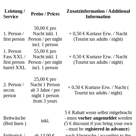
Leistung /
Zusatzinformation / Additional
Preise /
Prices
Service
Information
50,00 € pro
1. Person /
Nacht inkl. 1
+ 0,50 € Kurtaxe Erw. / Nacht
first person
Person / per night
(Tourist tax adults / night)
incl. 1 person
1. Person
55,00 € pro
Fass XXL /
Nacht inkl. 1
+ 0,50 € Kurtaxe Erw. / Nacht
first person
Person / per night
(Tourist tax adults / night)
barrel XXL
incl. 1 person
25,00 € pro
2. Person /
Nacht 1 Person
+ 0,50 € Kurtaxe Erw. / Nacht (
secon
ab 3 Jahre / per
Tourist tax adults / night)
person
night 1 person
from 3 years
5 € Rabatt wenn selbst mitgebracht
Bettwäsche
- muss
vorher angemeldet
werden
inkl.
(Bed linen )
(5 € discount if you bring your own
- must be r
egistered in advance
)
Frühstück /
ab 13,00 €
nach Absprache / according to the